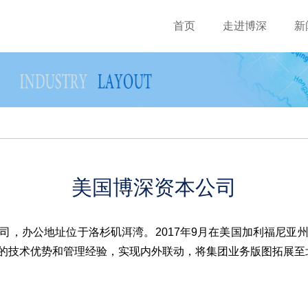
首页
走进博深
新
美国博深资本公司
司，办公地址位于洛杉矶洱湾。2017年9月在美国加利福尼亚
的技术优势和管理经验，实现内外联动，将集团业务版图拓展至