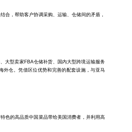
美结合，帮助客户协调采购、运输、仓储间的矛盾，
储、大型卖家FBA仓储补货、国内大型跨境运输服务
海外仓。凭借区位优势和完善的配套设施，与亚马
有特色的高品质中国菜品带给美国消费者，并利用高