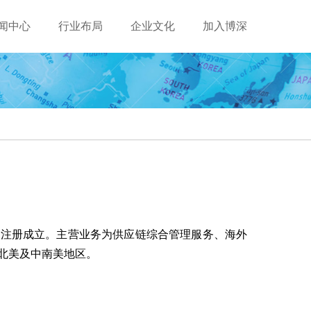
闻中心
行业布局
企业文化
加入博深
州注册成立。主营业务为供应链综合管理服务、海外
北美及中南美地区。