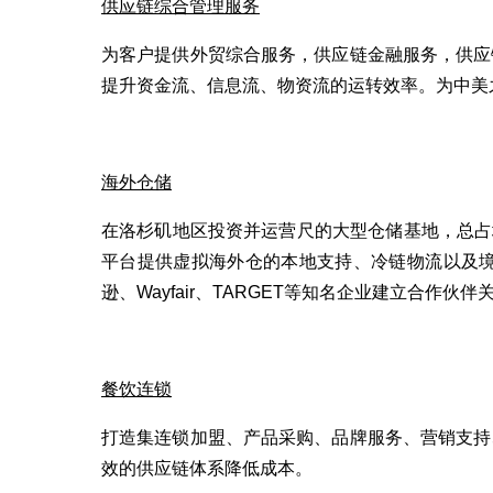
供应链综合管理服务
为客户提供外贸综合服务，供应链金融服务，供应
提升资金流、信息流、物资流的运转效率。为中美
海外仓储
在洛杉矶地区投资并运营尺的大型仓储基地，总占地
平台提供虚拟海外仓的本地支持、冷链物流以及
逊、Wayfair、TARGET等知名企业建立合作伙伴
餐饮连锁
打造集连锁加盟、产品采购、品牌服务、营销支持
效的供应链体系降低成本。