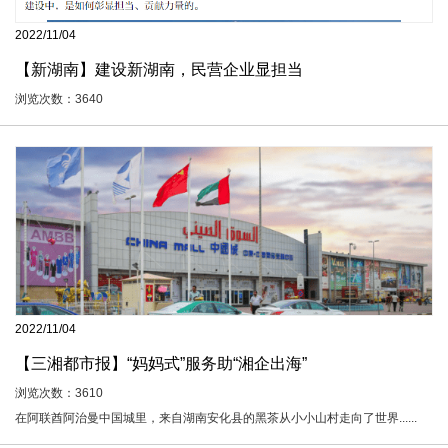
2022/11/04
【新湖南】建设新湖南，民营企业显担当
浏览次数：3640
2022/11/04
【三湘都市报】“妈妈式”服务助“湘企出海”
浏览次数：3610
在阿联酋阿治曼中国城里，来自湖南安化县的黑茶从小小山村走向了世界......