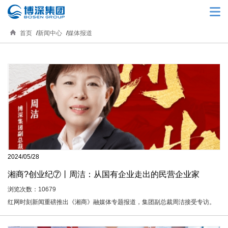
首页
新闻中心
媒体报道
2024/05/28
湘商?创业纪⑦丨周洁：从国有企业走出的民营企业家
浏览次数：10679
红网时刻新闻重磅推出《湘商》融媒体专题报道，集团副总裁周洁接受专访。