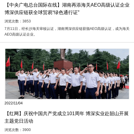
【中央广电总台国际在线】湖南再添海关AEO高级认证企业
博深供应链获全球贸易“绿色通行证”
浏览次数：3853
7月11日，经长沙海关审核认证，湖南博深供应链获颁AEO高级认证，成为海关
AEO高级认证企业。
2022/11/04
【红网】庆祝中国共产党成立101周年 博深实业赴韶山开展
主题党日活动
浏览次数：3900