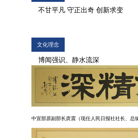
不甘平凡 守正出奇 创新求变
文化理念
博闻强识、静水流深
中宣部原副部长庹震（现任人民日报社社长、总编