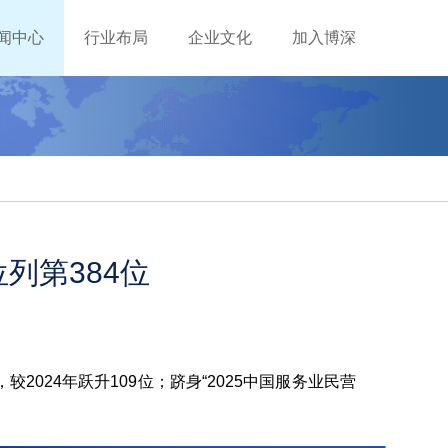
闻中心
行业布局
企业文化
加入博深
位列第384位
，较2024年跃升109位；跻身“2025中国服务业民营