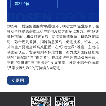
2025年，博深集团围绕“畅通循环，联动世界”企业使命，在
推动全球资源高效流动与协同发展方面多点发力。在“畅通
循环”层面，积极打破物流、商流等传统壁垒，破除制度障
碍、弥合规则差异、消解信息孤岛，促进技术、资本、人
才等生产要素全球高效配置；在“联动世界” 维度，主动推
动国际认证、贸易规则等标准对接，努力成为国际经贸规
则的 “适配器” 与 “倡导者”，持续促进中外市场双向开放，
平衡 “引进来” 与 “走出去” 发展节奏，推动全球合作向着
“共享发展红利” 的可持续方向迈进。
返回