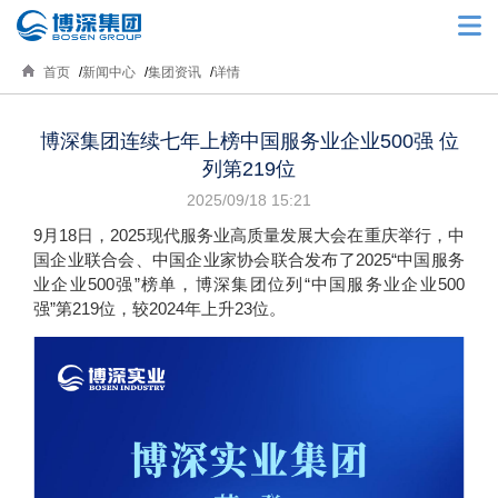
首页
新闻中心
集团资讯
详情
博深集团连续七年上榜中国服务业企业500强 位
列第219位
2025/09/18 15:21
9月18日，2025现代服务业高质量发展大会在重庆举行，中
国企业联合会、中国企业家协会联合发布了2025“中国服务
业企业500强”榜单，博深集团位列“中国服务业企业500
强”第219位，较2024年上升23位。