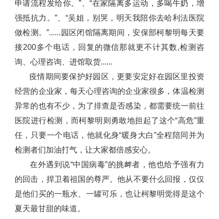
申请流程发给你。”、“在家隔离多运动，多喝牛奶，增
强抵抗力。”、“吴姐，别哭，明天我陪你去哈利法医院
做检测。”......园区闭馆隔离期间，安保部柯黎明每天要
接200多个电话，回复的微信那就更不计其数,检测咨
询、心理咨询、进馆取货......
疫情期间要保护好园区，更要安定好在园区里投资
经营的企业家，每天心理咨询的企业家很多，体温检测
异常的也有不少，为了排查是否感染，都需要统一前往
医院进行检测，而柯黎明则勇敢地担起了这个“高危”重
任，只要一个电话，他就化身“暖身大白”全程陪同并为
检测者们加油打气，让大家都倍感安心。
在外遇到说“中国病毒”的挑衅者，他也给予强有力
的回击，捍卫着祖国的尊严。他从不要什么回报，仅仅
是他们买的一瓶水、一罐可乐，也让柯黎明觉得是这个
夏天最甘甜的味道。