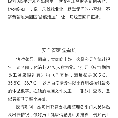
破方圆5平方米的出纳室，也没有压垮财务部的买晴。
她始终如一，像一只兢兢业业、默默无闻的小蜜蜂，不
辞劳苦地为园区“舒筋活血”，让一切经营回归正常。
安全管家 堡垒机
“各位领导、同事，大家晚上好！这是今天的统计报
告，请查阅，体温超37°C人数为零。” 打开《疫情期间
员工健康跟进表》的电子表格，满屏都是36.5℃、
36.6℃、36.7℃......这是自疫情发生以来肖明媚接触最多
的体温数字。在她的电脑文件夹里，一张张排查表、登
记表布满了整个屏幕。
疫情期间，她每日都需要收集整理各部门人员体温
及出行情况，做好员工健康信息统计并建档，例如员工