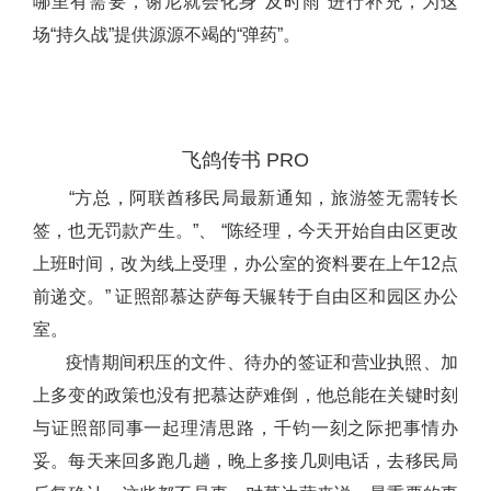
哪里有需要，谢尼就会化身“及时雨”进行补充，为这
场“持久战”提供源源不竭的“弹药”。
飞鸽传书 PRO
“方总，阿联酋移民局最新通知，旅游签无需转长
签，也无罚款产生。”、 “陈经理，今天开始自由区更改
上班时间，改为线上受理，办公室的资料要在上午12点
前递交。” 证照部慕达萨每天辗转于自由区和园区办公
室。
疫情期间积压的文件、待办的签证和营业执照、加
上多变的政策也没有把慕达萨难倒，他总能在关键时刻
与证照部同事一起理清思路，千钧一刻之际把事情办
妥。每天来回多跑几趟，晚上多接几则电话，去移民局